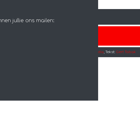
nen jullie ons mailen:
045 544 16 58
Vormgeving & technische realisatie:
Exion Multimedia
, Tekst:
Gert Tabak