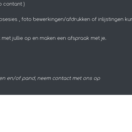
p contant )
sesies , foto bewerkingen/afdrukken of inlijstingen kun
 Simpelveld | Dorpstraat 21 | 6369 AM Simpelveld |
met jullie op en maken een afspraak met je.
Voorwaarden
len en/of pand, neem contact met ons op