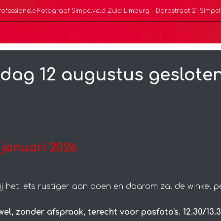
rofessionele Fotograaf Simpelveld Zuid Limburg -
Dorpstraat 21 Simpel
2 augustus geslote
Home
Inlijsterij
Fotografie
Pr
Pasfoto's
 januari 2026
 komen voor een pasfoto, dan komen wij naar jou. We 
j het iets rustiger aan doen en daarom zal de winkel p
wel, zonder afspraak, terecht voor pasfoto's. 12.30/1
stoep. (cirkel van 10 km, anders in overleg)