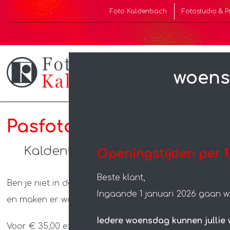
Foto Kaldenbach
Fotostudio & P
woensdag 1
Pasfoto op locatie
Kaldenbach komt naar je toe
Openingstijden per 1
Beste klant,
Ben je niet in de gelegenheid om naar de winkel te
Ingaande 1 januari 2026 gaan wi
en maken er wat moois van.
Iedere woensdag kunnen jullie 
Voor € 35,00 excl. de pasfoto’s, staan we bij je op de 