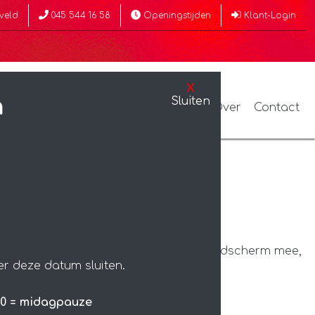
veld
045 544 16 58
Openingstijden
Klant-
Login
X
n
Sluiten
inten
Fotobewerking en reparatie
Over
Contact
nemen alle apparatuur en een achtergrondscherm mee,
er deze datum sluiten.
3.30 = midagpauze