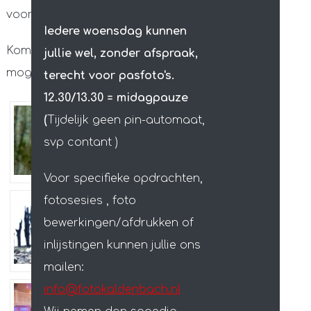
voorbeelden zie je in de winkel.
Iedere woensdag kunnen
Kom maar eens langs, dan bespreken we de
jullie wel, zonder afspraak,
mogelijkheden.
terecht voor pasfoto's.
12.30/13.30 = midagpauze
(
Tijdelijk geen pin-automaat,
svp contant )
Voor specifieke opdrachten,
fotosesies , foto
bewerkingen/afdrukken of
inlijstingen kunnen jullie ons
mailen:
info@fotokaldenbach.nl