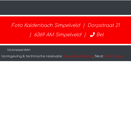
Foto Kaldenbach Simpelveld | Dorpstraat 21
| 6369 AM Simpelveld |
Bel
Voorwaarden
Vormgeving & technische realisatie:
Exion Multimedia
, Tekst:
Gert Tabak