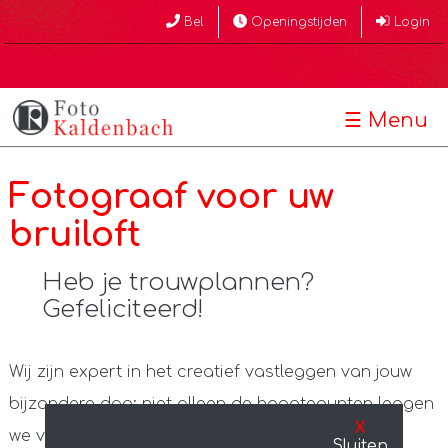
Bel
Openingstijden
Login
☰ Menu
Fotograaf voor uw
bruiloft
Heb je trouwplannen?
Gefeliciteerd!
Wij zijn expert in het creatief vastleggen van jouw
bijzondere dag: niet alleen de hoogtepunten leggen
X
we vakkundig vast, want daar omheen zijn ook
Sluiten